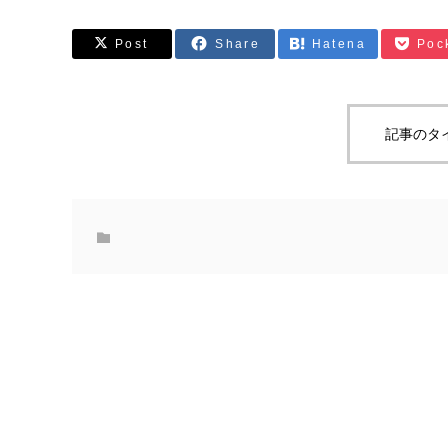
Post
Share
Hatena
Poc
記事のタ