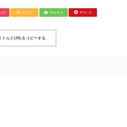
ket
RSS
feedly
Pin it
イトルとURLをコピーする