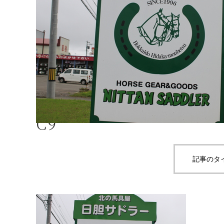
Product
C9
C9
記事のタ