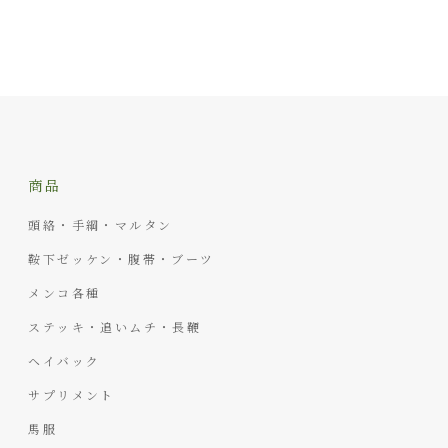
商品
頭絡・手綱・マルタン
鞍下ゼッケン・腹帯・ブーツ
メンコ各種
ステッキ・追いムチ・長鞭
ヘイバック
サプリメント
馬服