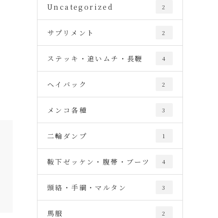
Uncategorized
2
サプリメント
2
ステッキ・追いムチ・長鞭
4
ヘイバック
2
メンコ各種
3
二輪ダンプ
1
鞍下ゼッケン・腹帯・ブーツ
4
頭絡・手綱・マルタン
3
馬服
2