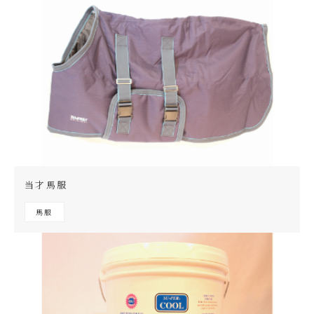
当才馬服
馬服