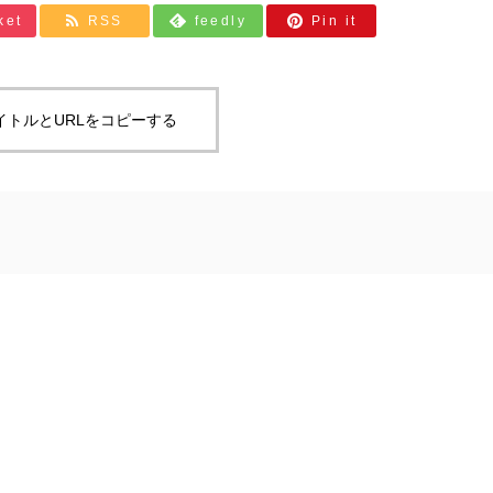
ket
RSS
feedly
Pin it
イトルとURLをコピーする