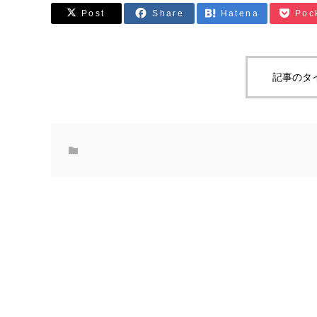
Post
Share
Hatena
Poc
記事のタ