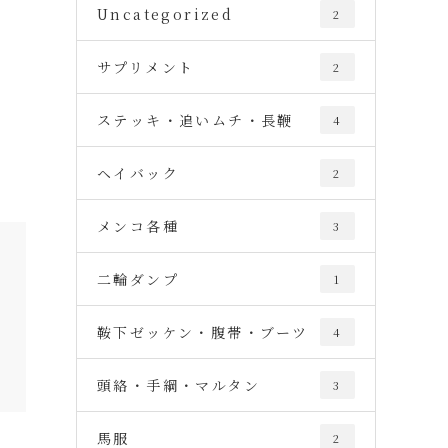
Uncategorized
2
サプリメント
2
ステッキ・追いムチ・長鞭
4
ヘイバック
2
メンコ各種
3
二輪ダンプ
1
鞍下ゼッケン・腹帯・ブーツ
4
頭絡・手綱・マルタン
3
馬服
2