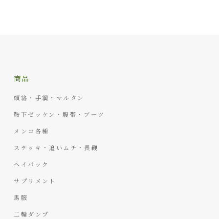
商品
頭絡・手綱・マルタン
鞍下ゼッケン・腹帯・ブーツ
メンコ各種
ステッキ・追いムチ・長鞭
ヘイバック
サプリメント
馬服
二輪ダンプ